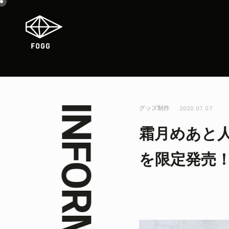
グッズ制作
2020.07.07
霜月めあと人
を限定発売